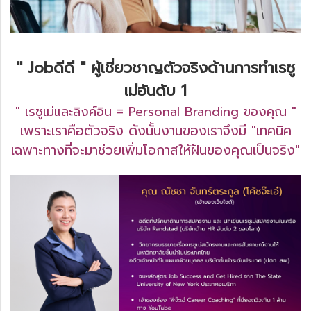
" Jobดีดี " ผู้เชี่ยวชาญตัวจริงด้านการทำเรซู
เม่อันดับ 1
" เรซูเม่และลิงค์อิน = Personal Branding ของคุณ "
เพราะเราคือตัวจริง ดังนั้นงานของเราจึงมี "เทคนิค
เฉพาะทางที่จะมาช่วยเพิ่มโอกาสให้ฝันของคุณเป็นจริง"