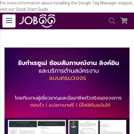
For more information about installing the Google Tag Manager snippet,
visit our Quick Start Guide .