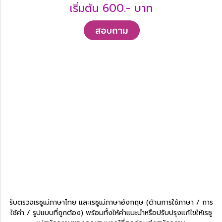
เริ่มต้น 600.- บาท
รับตรวจเรซูเม่ภาษาไทย และเรซูเม่ภาษาอังกฤษ (ด้านการใช้ภาษา / การ
ใช้คำ / รูปแบบที่ถูกต้อง) พร้อมทั้งให้คำแนะนำหรือปรับปรุงแก้ไขให้เรซู