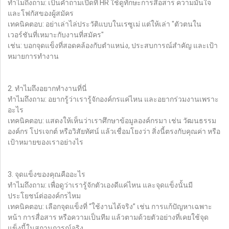
ทำไมถึงถาม: เป็นคำถามเปิดที่ HR ใช้ดูทักษะการสื่อสาร ความมั่นใจ
และโฟกัสของผู้สมัคร
เทคนิคตอบ: อย่าเล่าไล่ประวัติแบบในเรซูเม่ แต่ให้เล่า "ตัวตนใน
เวอร์ชันที่เหมาะกับงานที่สมัคร"
เช่น: บอกจุดแข็งที่สอดคล้องกับตำแหน่ง, ประสบการณ์สำคัญ และเป้า
หมายการทำงาน
2. ทำไมถึงอยากทำงานที่นี่
ทำไมถึงถาม: อยากรู้ว่าเรารู้จักองค์กรแค่ไหน และอยากร่วมงานเพราะ
อะไร
เทคนิคตอบ: แสดงให้เห็นว่าเราศึกษาข้อมูลองค์กรมา เช่น วัฒนธรรม
องค์กร โปรเจกต์ หรือวิสัยทัศน์ แล้วเชื่อมโยงว่า สิ่งนี้ตรงกับคุณค่า หรือ
เป้าหมายของเราอย่างไร
3. จุดแข็งของคุณคืออะไร
ทำไมถึงถาม: เพื่อดูว่าเรารู้จักตัวเองดีแค่ไหน และจุดแข็งนั้นมี
ประโยชน์ต่อองค์กรไหม
เทคนิคตอบ: เลือกจุดแข็งที่ “ใช้งานได้จริง” เช่น การแก้ปัญหาเฉพาะ
หน้า การสื่อสาร หรือความเป็นทีม แล้วตามด้วยตัวอย่างที่เคยใช้จุด
แข็งนี้ในสถานการณ์จริง