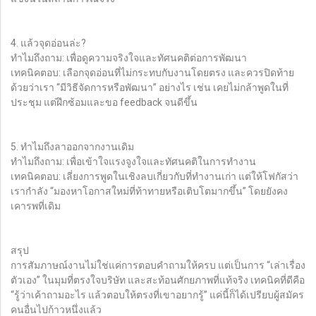
4. แล้วจุดอ่อนล่ะ?
ทำไมถึงถาม: เพื่อดูความจริงใจและทัศนคติต่อการพัฒนา
เทคนิคตอบ: เลือกจุดอ่อนที่ไม่กระทบกับงานโดยตรง และควรปิดท้าย
ด้วยว่าเรา “มีวิธีจัดการหรือพัฒนา” อย่างไร เช่น เคยไม่กล้าพูดในที่
ประชุม แต่ฝึกซ้อมและขอ feedback จนดีขึ้น
5. ทำไมถึงลาออกจากงานเดิม
ทำไมถึงถาม: เพื่อเข้าใจแรงจูงใจและทัศนคติในการทำงาน
เทคนิคตอบ: เลี่ยงการพูดในเชิงลบเกี่ยวกับที่ทำงานเก่า แต่ให้โฟกัสว่า
เรากำลัง “มองหาโอกาสใหม่ที่ท้าทายหรือเติบโตมากขึ้น” โดยยังคง
เคารพที่เดิม
สรุป
การสัมภาษณ์งานไม่ใช่แค่การตอบคำถามให้ครบ แต่เป็นการ “เล่าเรื่อง
ตัวเอง” ในมุมที่ตรงใจบริษัท และสะท้อนศักยภาพที่แท้จริง เทคนิคที่ดีคือ
“รู้ว่าเค้าถามอะไร แล้วตอบให้ตรงที่เขาอยากรู้” แค่นี้ก็ได้เปรียบผู้สมัคร
คนอื่นไปก้าวหนึ่งแล้ว