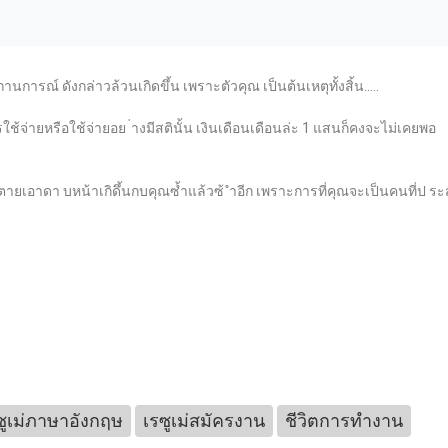
านการณ์ ดังกล่าวล้วนเกิดขึ้น เพราะตัวคุณ เป็นต้นเหตุทั้งสิ้น.....
รใช้จ่ายหรือใช้จ่ายอย ่างมีสตินั้น เงินเดือนเดือนล่ะ 1 แสนก็คงจะไม่เคยพอ
ตายเอาดา บหน้าเกิดึ้นกบคุณซ้ำแล้วซ้ ำอีก เพราะการที่คุณจะเป็นคนที่ป ร
ซูเม่ภาษาอังกฤษ
เรซูเม่สมัครงาน
ชีวิตการทำงาน