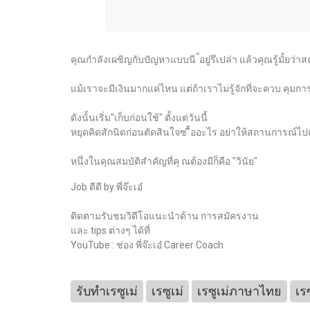
คุณกำลังเผชิญกับปัญหาแบบนี ้อยู่รึเปล่า แล้วคุณรู้มั้ยว่าสถ
แม้เราจะมีเงินมากแค่ไหน แต่ถ้าเราไม่รู้จักที่จะควบ คุมกา
ดังนั้นเริ่ม"เก็บก่อนใช้" ตั้งแต่วันนี้
หยุดคิดสักนิดก่อนตัดสินใจซ ื้ออะไร อย่าให้สถานการณ์ไป
หนึ่งในคุณสมบัติสำคัญที่คุ ณต้องมีก็คือ "วินัย"
Job ดีดี by พี่จ๊ะเอ๋
ติดตามรับชมวิดีโอแนะนำด้าน การสมัครงาน
และ tips ต่างๆ ได้ที่
YouTube : ช่อง พี่จ๊ะเอ๋ Career Coach
รับทำเรซูเม่
เรซูเม่
เรซูเม่ภาษาไทย
เร