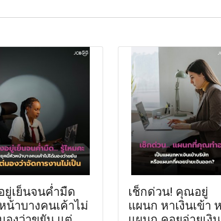
งอยู่เย็นจนค่ำมืด
เช็กด่วน! คุณอยู่
วหน้าบางคนเค้าไม่
แผนก หาเงินเข้า ห
มองว่าขยัน แต่
แผนก คอยจ่ายเงิน.