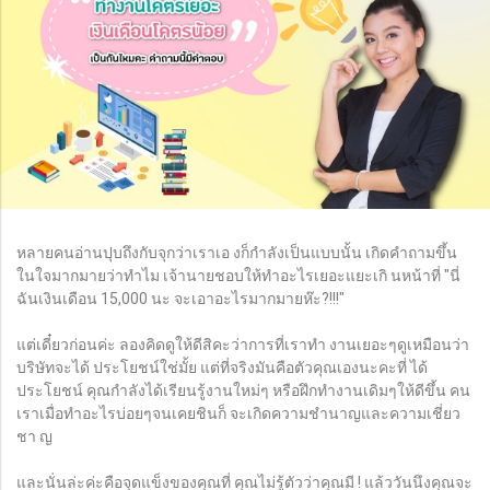
หลายคนอ่านปุบถึงกับจุกว่าเราเอ งก็กำลังเป็นแบบนั้น เกิดคำถามขึ้น
ในใจมากมายว่าทำไม เจ้านายชอบให้ทำอะไรเยอะแยะเกิ นหน้าที่ "นี่
ฉันเงินเดือน 15,000 นะ จะเอาอะไรมากมายห๊ะ?!!!"
แต่เดี๋ยวก่อนค่ะ ลองคิดดูให้ดีสิคะว่าการที่เราทำ งานเยอะๆดูเหมือนว่า
บริษัทจะได้ ประโยชน์ใช่มั้ย แต่ที่จริงมันคือตัวคุณเองนะคะที่ ได้
ประโยชน์ คุณกำลังได้เรียนรู้งานใหม่ๆ หรือฝึกทำงานเดิมๆให้ดีขึ้น คน
เราเมื่อทำอะไรบ่อยๆจนเคยชินก็ จะเกิดความชำนาญและความเชี่ยว
ชา ญ
และนั่นล่ะค่ะคือจุดแข็งของคุณที่ คุณไม่รู้ตัวว่าคุณมี ! แล้ววันนึงคุณจะ