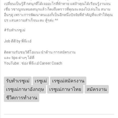
เปลี่ยนเป็นรู้สึ กสนุกที่ได้เจออะไรที่ท้าทาย แต่ถ้าคุณได้เรียนรู้งานจน
เชี่ย วชาญจนหมดสนุกแล้ว ก็คงถึงคราวที่คุณจะลองไปเล่นใน สนาม
อื่นๆดู เพราะการพัฒนาตนเองก็เป็นอีกหนึ่งปัจจัยที่สำคัญที่จะทำให้คุณ
ปร ะสบความสำเร็จนะคะ สู้ๆค่ะ ^^
#รับทำเรซูเม่
Job ดีดี by พี่จ๊ะเอ๋
ติดตามรับชมวิดีโอแนะนำด้าน การสมัครงาน
และ tips ต่างๆ ได้ที่
YouTube : ช่อง พี่จ๊ะเอ๋ Career Coach
รับทำเรซูเม่
เรซูเม่
เรซูเม่สมัครงาน
เรซูเม่ภาษาอังกฤษ
เรซูเม่ภาษาไทย
สมัครงาน
ชีวิตการทำงาน