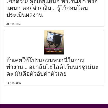
เช็กด่วน! คุณอยู่แผนก หาเงินเข้า หรือ
แผนก คอยจ่ายเงิน... รู้ไว้ก่อนโดน
ประเมินผลงาน
31 ก.ค. 2569
ถ้าเคยใช้โปรแกรมพวกนี้ในการ
ทำงาน... อย่าลืมไฮไลต์ไว้บนเรซูเม่นะ
คะ มันคือตัวอัปค่าตัวเลย
16 ก.ค. 2569