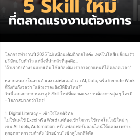
โลกการทำงานปี 2025 ไม่เหมือนเดิมอีกต่อไปค่ะ เทคโนโลยีเปลี่ยนเร็ว
บริษัทปรับตัวไว แต่สิ่งที่น่ากลัวที่สุดคือ…
“ถ้าเรายังทำงานแบบเดิม ใช้สกิลเดิม เราอาจถูกแทนที่ได้ตลอดเวลา”
หลายคนเก่งในงานตัวเอง แต่พอเจอคำว่า AI, Data, หรือ Remote Work
ก็ถึงกับกังวลว่า “แล้วเราจะยังมีที่ยืนไหม?”
วันนี้เลยอยากชวนมาดู 5 Skill ใหม่ที่ตลาดแรงงานต้องการสุด ๆ ใครมี
= โอกาสมากกว่าใคร!
1. Digital Literacy – เข้าใจโลกดิจิทัล
ไม่ใช่แค่ใช้ Excel หรือ Word แต่ต้องเข้าใจการใช้เทคโนโลยีใหม่ ๆ
เช่น AI Tools, Automation, หรือแพลตฟอร์มออนไลน์ให้คล่อง เพราะ
ทุกอุตสาหกรรมกำลัง “ย้ายบ้าน” เข้าสู่โลกดิจิทัล