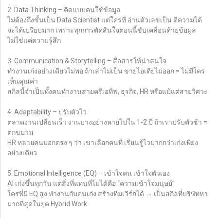
2. Data Thinking – คิดแบบคนใช้ข้อมูล
ไม่ต้องถึงขั้นเป็น Data Scientist แต่ใครที่ อ่านตัวเลขเป็น ตีความได้
จะได้เปรียบมาก เพราะทุกการตัดสินใจตอนนี้ขับเคลื่อนด้วยข้อมูล
ไม่ใช่แค่ความรู้สึก
3. Communication & Storytelling – สื่อสารให้น่าสนใจ
ทำงานเก่งอย่างเดียวไม่พอ ถ้าเล่าไม่เป็น ขายไอเดียไม่ออก = ไม่มีใคร
เห็นคุณค่า
สกิลนี้จำเป็นทั้งคนทำงานสายครีเอทีฟ, ธุรกิจ, HR หรือแม้แต่สายวิศวะ
4. Adaptability – ปรับตัวไว
ตลาดงานเปลี่ยนเร็ว งานบางอย่างหายไปใน 1-2 ปี ถ้าเราปรับตัวช้า =
ตกขบวน
HR หลายคนบอกตรง ๆ ว่า เขาเลือกคนที่ เรียนรู้ไวมากกว่าเก่งเพียง
อย่างเดียว
5. Emotional Intelligence (EQ) – เข้าใจคน เข้าใจตัวเอง
AI เก่งขึ้นทุกวัน แต่สิ่งที่แทนที่ไม่ได้คือ “ความเข้าใจมนุษย์”
ใครที่มี EQ สูง ทำงานกับคนเก่ง สร้างทีมเวิร์กได้ → เป็นสกิลที่บริษัทหา
มากที่สุดในยุค Hybrid Work