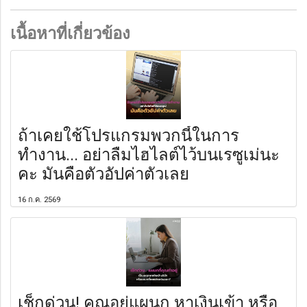
เนื้อหาที่เกี่ยวข้อง
ถ้าเคยใช้โปรแกรมพวกนี้ในการ
ทำงาน... อย่าลืมไฮไลต์ไว้บนเรซูเม่นะ
คะ มันคือตัวอัปค่าตัวเลย
16 ก.ค. 2569
เช็กด่วน! คุณอยู่แผนก หาเงินเข้า หรือ