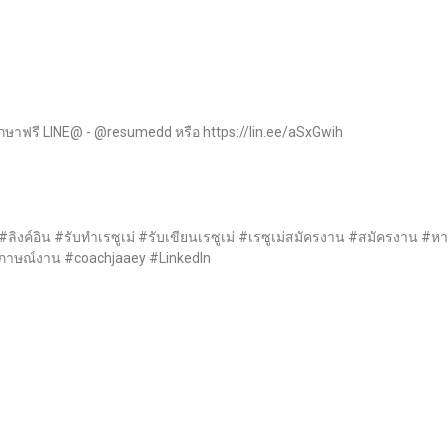
รึกษาฟรี LINE@ - @resumedd หรือ https://lin.ee/aSxGwih
#ลิงค์อิน #รับทำเรซูเม่ #รับเขียนเรซูเม่ #เรซูเม่สมัครงาน #สมัครงาน
ูสัมภาษณ์งาน #coachjaaey #LinkedIn