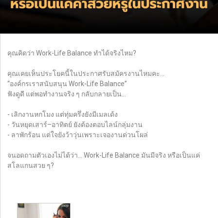
คุณคิดว่า Work-Life Balance ทำได้จริงไหม?
คุณเคยเห็นประโยคนี้ในประกาศรับสมัครงานไหมคะ…
“องค์กรเราสนับสนุน Work-Life Balance”
ฟังดูดี แต่พอทำงานจริง ๆ กลับกลายเป็น…
- เลิกงานหกโมง แต่ทุ่มครึ่งยังมีเมลเด้ง
- วันหยุดเสาร์–อาทิตย์ ยังต้องตอบไลน์กลุ่มงาน
- ลาพักร้อน แต่ใจยังว้าวุ่นเพราะเจองานด่วนโผล่
จนอดถามตัวเองไม่ได้ว่า… Work-Life Balance มันมีจริง หรือเป็นแค่
สโลแกนสวย ๆ?